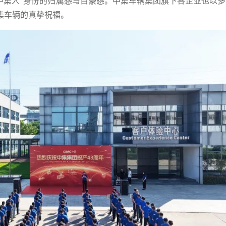
中集人”身份的归属感与自豪感。中集车辆集团旗下各企业也以多
集车辆的真挚祝福。