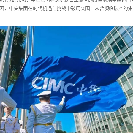
革开放的东风，中集集团在深圳蛇口工业区的改革浪潮中应运而
基因，中集集团在时代机遇与挑战中破局突围：从曾濒临破产的