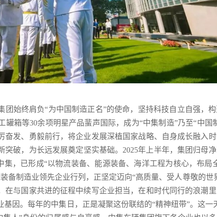
集团始终肩负“为中国制造正名”的使命，坚持科技自立自强，
罐箱等30余项明星产品蜚声国际，成为“中集制造”乃至“中国
厉奋发、勇毅前行，将企业发展深植国家战略、自身成长融入时
突破，为长远发展奠定坚实基础。2025年上半年，集团归母
的中集，已形成“以物流装备、能源装备、海洋工程为核心，布局
球装备制造业领先企业行列，正坚定迈向“高质量、受人尊敬的世
，在与国家共进的征程中续写企业担当，在和时代同行的浪潮里
基因。每年的中集日，正是凝聚这份联结的“精神纽带”。这一