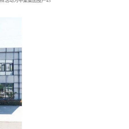
样活动为中集集团投产43