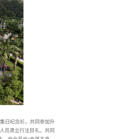
中集日纪念衫，共同参加升
人员肃立行注目礼，共同