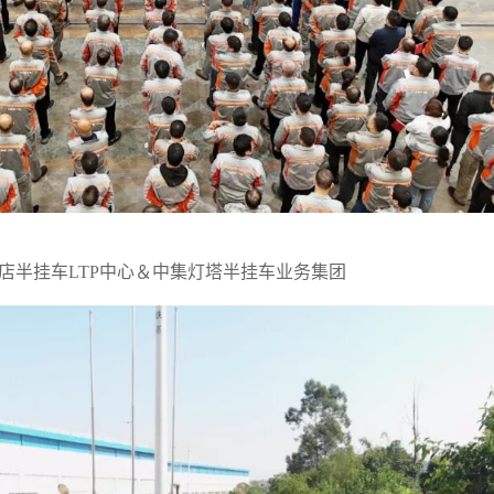
店半挂车LTP中心＆中集灯塔半挂车业务集团