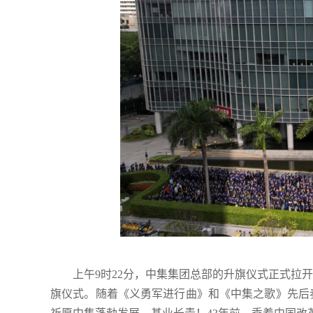
上午9时22分，中集集团总部的升旗仪式正式拉
旗仪式。随着《义勇军进行曲》和《中集之歌》先后